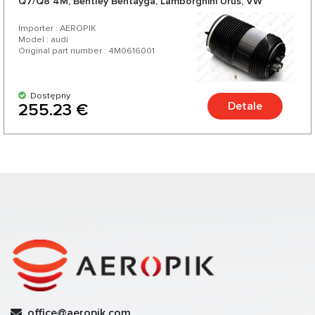
Q7/Q8 4M, Bentley Bentayga, Lamborghini Urus, VW
Touareg III CR
Importer : AEROPIK
Model : audi
Original part number : 4M0616001
Dostępny
Detale
255.23 €
office@aeropik.com