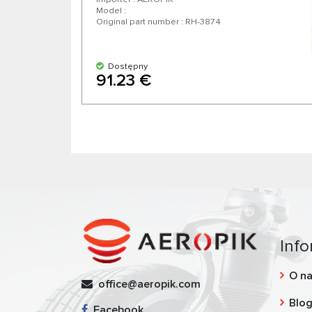
Model :
Original part number : RH-3874
Dostępny
91.23 €
Info
O n
office@aeropik.com
Blo
Facebook