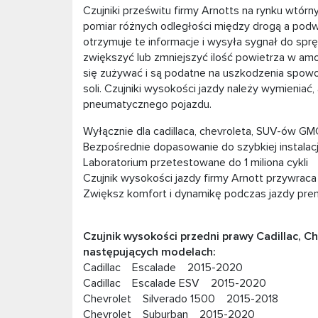
Czujniki prześwitu firmy Arnotts na rynku wtó
pomiar różnych odległości między drogą a podw
otrzymuje te informacje i wysyła sygnał do sp
zwiększyć lub zmniejszyć ilość powietrza w am
się zużywać i są podatne na uszkodzenia spow
soli. Czujniki wysokości jazdy należy wymienia
pneumatycznego pojazdu.
Wyłącznie dla cadillaca, chevroleta, SUV-ów G
Bezpośrednie dopasowanie do szybkiej instalacji
Laboratorium przetestowane do 1 miliona cykli
Czujnik wysokości jazdy firmy Arnott przywrac
Zwiększ komfort i dynamikę podczas jazdy pr
Czujnik wysokości przedni prawy Cadillac,
następujących modelach:
Cadillac Escalade 2015-2020
Cadillac Escalade ESV 2015-2020
Chevrolet Silverado 1500 2015-2018
Chevrolet Suburban 2015-2020