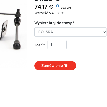
74.17 €
bez VAT
Wartość VAT 23%
Wybierz kraj dostawy *
Ilość *
Zamówienie