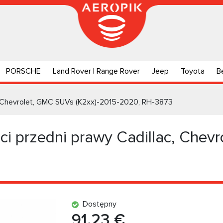
PORSCHE
Land Rover | Range Rover
Jeep
Toyota
B
c, Chevrolet, GMC SUVs (K2xx)-2015-2020, RH-3873
i przedni prawy Cadillac, Chev
Dostępny
91.23 €