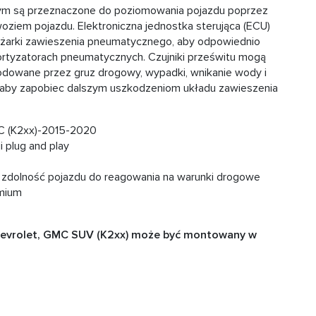
rnym są przeznaczone do poziomowania pojazdu poprzez
oziem pojazdu. Elektroniczna jednostka sterująca (ECU)
rężarki zawieszenia pneumatycznego, aby odpowiednio
ortyzatorach pneumatycznych. Czujniki prześwitu mogą
odowane przez gruz drogowy, wypadki, wnikanie wody i
ć, aby zapobiec dalszym uszkodzeniom układu zawieszenia
MC (K2xx)-2015-2020
 plug and play
a zdolność pojazdu do reagowania na warunki drogowe
emium
 Chevrolet, GMC SUV (K2xx) może być montowany w