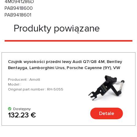
4M0941286D
PAB9418600
PAB9418601
Produkty powiązane
Czujnik wysokości przedni lewy Audi Q7/Q8 4M, Bentley
Bentayga, Lamborghini Urus, Porsche Cayenne (9Y), VW
Touareg III (CR)
Producent : Arnott
Model :
Original part number : RH-5055
Dostępny
Detale
132.23 €