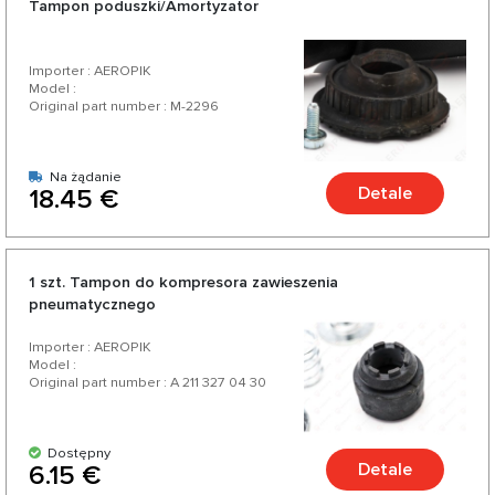
Tampon poduszki/Amortyzator
A6 C5 4B od zaufanych niemieckich i amerykańskich
producentów. Ciesz się doskonałym stosunkiem jakości do
Importer : AEROPIK
ceny, szeroką gamą i różnorodnością ponad 200 produktów
Model :
Original part number : M-2296
do Twojego samochodu.
Na żądanie
Detale
18.45 €
1 szt. Tampon do kompresora zawieszenia
pneumatycznego
Importer : AEROPIK
Model :
Original part number : A 211 327 04 30
Dostępny
Detale
6.15 €