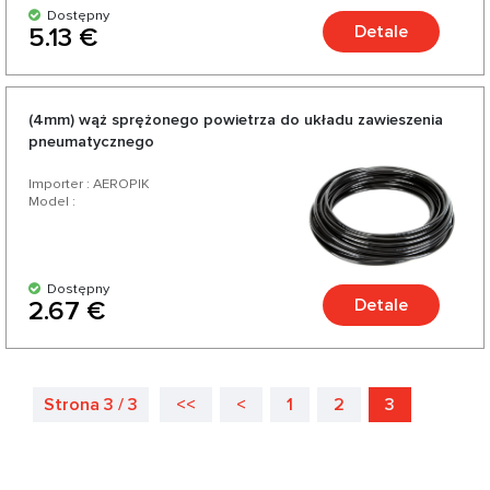
Dostępny
Detale
5.13 €
(4mm) wąż sprężonego powietrza do układu zawieszenia
pneumatycznego
Importer : AEROPIK
Model :
Dostępny
Detale
2.67 €
Strona 3 / 3
<<
<
1
2
3