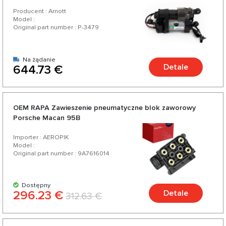
Producent : Arnott
Model :
Original part number : P-3479
Na żądanie
Detale
644.73 €
OEM RAPA Zawieszenie pneumatyczne blok zaworowy
Porsche Macan 95B
Importer : AEROPIK
Model :
Original part number : 9A7616014
Dostępny
296.23 €
Detale
312.63 €