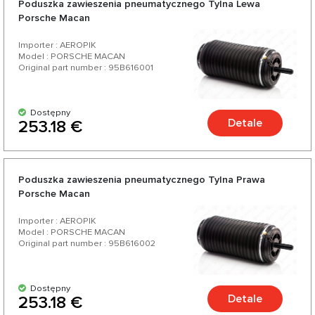
Poduszka zawieszenia pneumatycznego Tylna Lewa
swojego Porsche Macan > 2014 od zaufanych niemieckich i
Porsche Macan
amerykańskich producentów. Ciesz się doskonałym
Importer : AEROPIK
stosunkiem jakości do ceny, szeroką gamą i różnorodnością
Model : PORSCHE MACAN
Original part number : 95B616001
ponad 200 produktów do Twojego samochodu.
Dostępny
Detale
253.18 €
Poduszka zawieszenia pneumatycznego Tylna Prawa
Porsche Macan
Importer : AEROPIK
Model : PORSCHE MACAN
Original part number : 95B616002
Dostępny
Detale
253.18 €