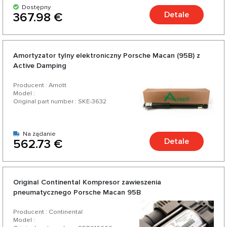
Dostępny
Detale
367.98 €
Amortyzator tylny elektroniczny Porsche Macan (95B) z
Active Damping
Producent : Arnott
Model :
Original part number : SKE-3632
Na żądanie
Detale
562.73 €
Original Continental Kompresor zawieszenia
pneumatycznego Porsche Macan 95B
Producent : Continental
Model :