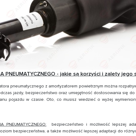
NEUMATYCZNEGO - jakie są korzyści i zalety jego 
yzatora pneumatycznego z amortyzatorem powietrznym można rozpatryw
 podczas jazdy, bezpieczeństwo oraz umiejętność dostosowania się d
anu pojazdu w czasie. Oto, co musisz wiedzieć o wyżej wymienion
IA PNEUMATYCZNEGO:
bezpieczeństwo i możliwość lepszej adapt
ziom bezpieczeństwa, a także możliwość lepszej adaptacji do różny