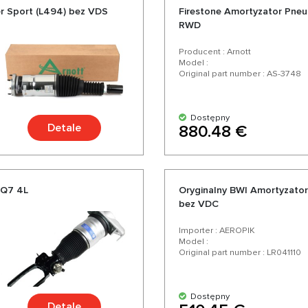
r Sport (L494) bez VDS
Firestone Amortyzator Pne
RWD
Producent : Arnott
Model :
Original part number : AS-3748
Dostępny
Detale
880.48 €
 Q7 4L
Oryginalny BWI Amortyzato
bez VDC
Importer : AEROPIK
Model :
Original part number : LR041110
Dostępny
Detale