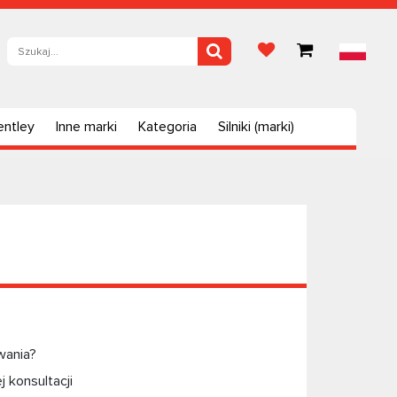
entley
Inne marki
Kategoria
Silniki (marki)
wania?
 konsultacji