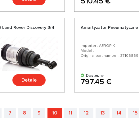
510.45 €
 Land Rover Discovery 3/4
Amortyzator Pneumatyczne
Importer : AEROPIK
Model :
Original part number : 3710686
Dostępny
Detale
797.45 €
7
8
9
10
11
12
13
14
15