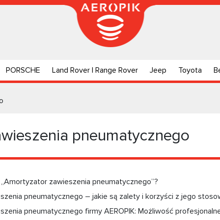
PORSCHE
Land Rover | Range Rover
Jeep
Toyota
B
o
awieszenia pneumatycznego
 „Amortyzator zawieszenia pneumatycznego”?
zenia pneumatycznego – jakie są zalety i korzyści z jego stoso
szenia pneumatycznego firmy AEROPIK: Możliwość profesjonalnej