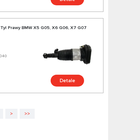
 Tyl Prawy BMW X5 G05, X6 G06, X7 G07
9040
Detale
>
>>