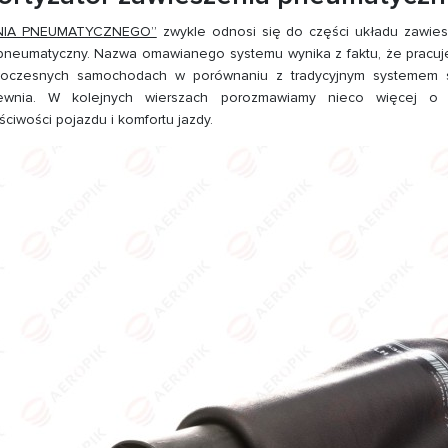
NIA PNEUMATYCZNEGO”
zwykle odnosi się do części układu zawi
 pneumatyczny. Nazwa omawianego systemu wynika z faktu, że pracu
woczesnych samochodach w porównaniu z tradycyjnym systemem
pewnia. W kolejnych wierszach porozmawiamy nieco więcej o 
iwości pojazdu i komfortu jazdy.