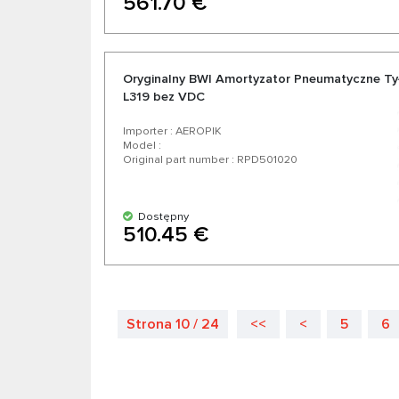
561.70 €
Oryginalny BWI Amortyzator Pneumatyczne Tył
L319 bez VDC
Importer : AEROPIK
Model :
Original part number : RPD501020
Dostępny
510.45 €
Strona 10 / 24
<<
<
5
6