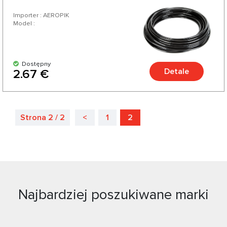
Importer : AEROPIK
Model :
Dostępny
Detale
2.67 €
Strona 2 / 2
<
1
2
Najbardziej poszukiwane marki