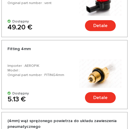
Original part number : vent
Dostępny
Detale
49.20 €
Fitting 4mm
Importer : AEROPIK
Model :
Original part number : FITING4mm
Dostępny
Detale
5.13 €
(4mm) wąż sprężonego powietrza do układu zawieszenia
pneumatycznego