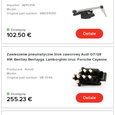
Touareg III CR
amerykańskich producentów. Ciesz się doskonałym
Importer : AEROPIK
stosunkiem jakości do ceny, szeroką gamą i różnorodnością
Model :
Original part number : 4M0941310
ponad 200 produktów do Twojego samochodu.
Dostępny
Detale
102.50 €
Zawieszenie pneumatyczne blok zaworowy Audi Q7/Q8
4M, Bentley Bentayga, Lamborghini Urus, Porsche Cayenne
9Y, VW Touareg III CR - Arnott
Producent : Arnott
Model :
Original part number : VB-4346
Dostępny
Detale
255.23 €