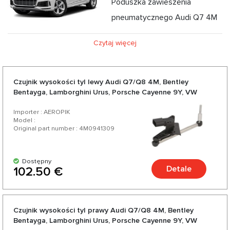
Poduszka zawieszenia
pneumatycznego Audi Q7 4M
Audi Q7 drugiej generacji - Audi Q7 4M zostało
Czytaj więcej
zaprezentowane w styczniu 2015 roku na North American
International Motor Show w Detroit. Wersje z silnikiem
wysokoprężnym i benzynowym zostały wprowadzone do
Czujnik wysokości tyl lewy Audi Q7/Q8 4M, Bentley
Bentayga, Lamborghini Urus, Porsche Cayenne 9Y, VW
sprzedaży detalicznej w 2015 r., a wkrótce pojawiła się
Touareg III CR
hybryda z silnikiem wysokoprężnym, która jest sprzedawana
Importer : AEROPIK
Model :
w Europie i będzie dostępna w USA, ale nie w Kanadzie. Jako
Original part number : 4M0941309
oficjalny dystrybutor części do zawieszenia
pneumatycznego oferujemy poduszki powietrzne,
Dostępny
Detale
102.50 €
kompresory, amortyzatory do Audi Q7 4M w
konkurencyjnych cenach oraz z możliwością ekspresowej
dostawy. Wybierając nas, wybierasz wysokiej jakości części
Czujnik wysokości tyl prawy Audi Q7/Q8 4M, Bentley
do swojego Audi Q7 4M od zaufanych niemieckich i
Bentayga, Lamborghini Urus, Porsche Cayenne 9Y, VW