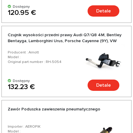
Dostępny
Detale
120.95 €
Czujnik wysokości przedni prawy Audi Q7/Q8 4M, Bentley
Bentayga, Lamborghini Urus, Porsche Cayenne (9Y), VW
Touareg III (CR)
Producent : Arnott
Model :
Original part number : RH-5054
Dostępny
Detale
132.23 €
Zawór Poduszka zawieszenia pneumatycznego
Importer : AEROPIK
Model :