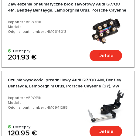
Zawieszenie pneumatyczne blok zaworowy Audi Q7/Q8
4M, Bentley Bentayga, Lamborghini Urus, Porsche Cayenne
9Y, VW Touareg III CR
Importer : AEROPIK
Model :
Original part number : 4M0616013
Dostępny
Detale
201.93 €
Czujnik wysokości przedni lewy Audi Q7/Q8 4M, Bentley
Bentayga, Lamborghini Urus, Porsche Cayenne (9Y), VW
Touareg III (CR)
Importer : AEROPIK
Model :
Original part number : 4M0941285
Dostępny
Detale
120.95 €