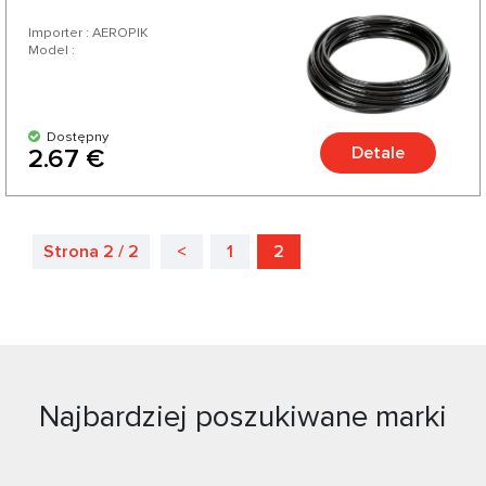
Importer : AEROPIK
Model :
Dostępny
Detale
2.67 €
Strona 2 / 2
<
1
2
Najbardziej poszukiwane marki