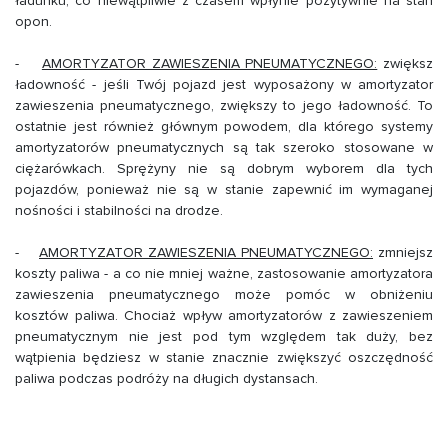
ładunku, co niewątpliwie z czasem wpłynie pozytywnie na stan
opon.
-
AMORTYZATOR ZAWIESZENIA PNEUMATYCZNEGO:
zwiększ
ładowność - jeśli Twój pojazd jest wyposażony w amortyzator
zawieszenia pneumatycznego, zwiększy to jego ładowność. To
ostatnie jest również głównym powodem, dla którego systemy
amortyzatorów pneumatycznych są tak szeroko stosowane w
ciężarówkach. Sprężyny nie są dobrym wyborem dla tych
pojazdów, ponieważ nie są w stanie zapewnić im wymaganej
nośności i stabilności na drodze.
-
AMORTYZATOR ZAWIESZENIA PNEUMATYCZNEGO:
zmniejsz
koszty paliwa - a co nie mniej ważne, zastosowanie amortyzatora
zawieszenia pneumatycznego może pomóc w obniżeniu
kosztów paliwa. Chociaż wpływ amortyzatorów z zawieszeniem
pneumatycznym nie jest pod tym względem tak duży, bez
wątpienia będziesz w stanie znacznie zwiększyć oszczędność
paliwa podczas podróży na długich dystansach.