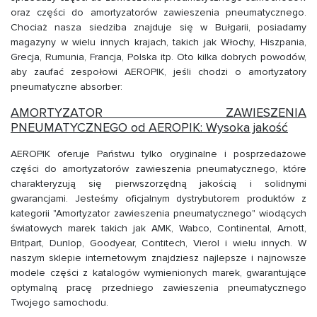
oraz części do amortyzatorów zawieszenia pneumatycznego.
Chociaż nasza siedziba znajduje się w Bułgarii, posiadamy
magazyny w wielu innych krajach, takich jak Włochy, Hiszpania,
Grecja, Rumunia, Francja, Polska itp. Oto kilka dobrych powodów,
aby zaufać zespołowi AEROPIK, jeśli chodzi o amortyzatory
pneumatyczne absorber:
AMORTYZATOR ZAWIESZENIA
PNEUMATYCZNEGO od AEROPIK: Wysoka jakość
AEROPIK oferuje Państwu tylko oryginalne i posprzedażowe
części do amortyzatorów zawieszenia pneumatycznego, które
charakteryzują się pierwszorzędną jakością i solidnymi
gwarancjami. Jesteśmy oficjalnym dystrybutorem produktów z
kategorii "Amortyzator zawieszenia pneumatycznego" wiodących
światowych marek takich jak AMK, Wabco, Continental, Arnott,
Britpart, Dunlop, Goodyear, Contitech, Vierol i wielu innych. W
naszym sklepie internetowym znajdziesz najlepsze i najnowsze
modele części z katalogów wymienionych marek, gwarantujące
optymalną pracę przedniego zawieszenia pneumatycznego
Twojego samochodu.