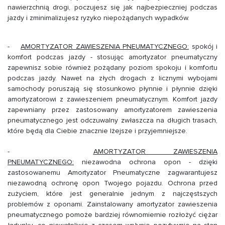
nawierzchnią drogi, poczujesz się jak najbezpieczniej podczas
jazdy i zminimalizujesz ryzyko niepożądanych wypadków.
-
AMORTYZATOR ZAWIESZENIA PNEUMATYCZNEGO:
spokój i
komfort podczas jazdy - stosując amortyzator pneumatyczny
zapewnisz sobie również pożądany poziom spokoju i komfortu
podczas jazdy. Nawet na złych drogach z licznymi wybojami
samochody poruszają się stosunkowo płynnie i płynnie dzięki
amortyzatorowi z zawieszeniem pneumatycznym. Komfort jazdy
zapewniany przez zastosowany amortyzatorem zawieszenia
pneumatycznego jest odczuwalny zwłaszcza na długich trasach,
które będą dla Ciebie znacznie lżejsze i przyjemniejsze.
-
AMORTYZATOR ZAWIESZENIA
PNEUMATYCZNEGO:
niezawodna ochrona opon - dzięki
zastosowanemu Amortyzator Pneumatyczne zagwarantujesz
niezawodną ochronę opon Twojego pojazdu. Ochrona przed
zużyciem, które jest generalnie jednym z najczęstszych
problemów z oponami. Zainstalowany amortyzator zawieszenia
pneumatycznego pomoże bardziej równomiernie rozłożyć ciężar