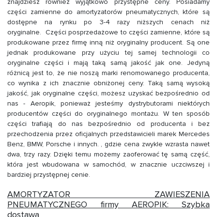
znajdziesz również wyjątkowo przystępne ceny. Posiadamy
części zamienne do amortyzatorów pneumatycznych, które są
dostępne na rynku po 3-4 razy niższych cenach niż
oryginalne. Części posprzedażowe to części zamienne, które są
produkowane przez firmę inną niż oryginalny producent. Są one
jednak produkowane przy użyciu tej samej technologii co
oryginalne części i mają taką samą jakość jak one. Jedyną
różnicą jest to, że nie noszą marki renomowanego producenta,
co wynika z ich znacznie obniżonej ceny. Taką samą wysoką
jakość, jak oryginalne części, możesz uzyskać bezpośrednio od
nas - Aeropik, ponieważ jesteśmy dystrybutorami niektórych
producentów części do oryginalnego montażu. W ten sposób
części trafiają do nas bezpośrednio od producenta i bez
przechodzenia przez oficjalnych przedstawicieli marek Mercedes
Benz, BMW, Porsche i innych. , gdzie cena zwykle wzrasta nawet
dwa, trzy razy. Dzięki temu możemy zaoferować tę samą część,
która jest wbudowana w samochód, w znacznie uczciwszej i
bardziej przystępnej cenie.
AMORTYZATOR ZAWIESZENIA
PNEUMATYCZNEGO firmy AEROPIK: Szybka
dostawa